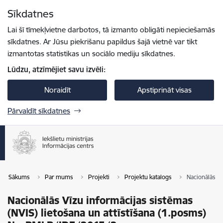
Pāriet uz lapas saturu
Sīkdatnes
Spied
lai meklētu
Enter
Lai šī tīmekļvietne darbotos, tā izmanto obligāti nepieciešamās
sīkdatnes. Ar Jūsu piekrišanu papildus šajā vietnē var tikt
izmantotas statistikas un sociālo mediju sīkdatnes.
Lūdzu, atzīmējiet savu izvēli:
Noraidīt
Apstiprināt visas
Pārvaldīt sīkdatnes
Sākums
Par mums
Projekti
Projektu katalogs
Nacionālās Vī
Nacionālās Vīzu informācijas sistēmas
(NVIS) lietošana un attīstīšana (1.posms)