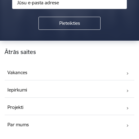
Kājene
Ātrās saites
Vakances
Iepirkumi
Projekti
Par mums