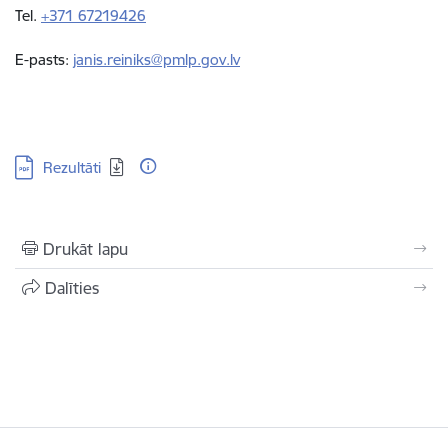
Tel.
+371 67219426
E-pasts:
janis.reiniks@pmlp.gov.lv
Lejupielādēt:
Rezultāti
Drukāt lapu
Dalīties