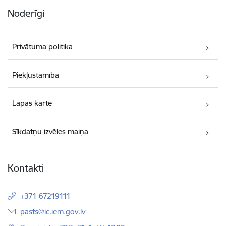
Noderīgi
Privātuma politika
Piekļūstamība
Lapas karte
Sīkdatņu izvēles maiņa
Kontakti
+371 67219111
E-pasts:
pasts@ic.iem.gov.lv