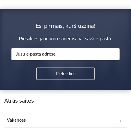
Esi pirmais, kurš uzzina!
Piesakies jaunumu saņemšanai savā e-pastā.
Kājene
Ātrās saites
Vakances