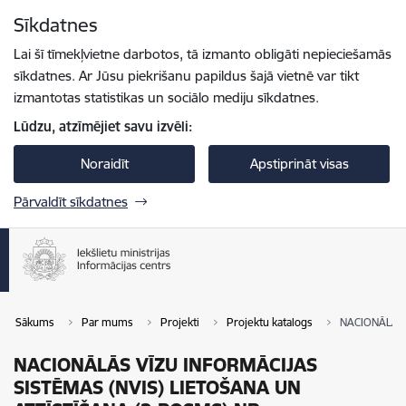
Pāriet uz lapas saturu
Sīkdatnes
Spied
lai meklētu
Enter
Lai šī tīmekļvietne darbotos, tā izmanto obligāti nepieciešamās
sīkdatnes. Ar Jūsu piekrišanu papildus šajā vietnē var tikt
izmantotas statistikas un sociālo mediju sīkdatnes.
Lūdzu, atzīmējiet savu izvēli:
Noraidīt
Apstiprināt visas
Pārvaldīt sīkdatnes
Sākums
Par mums
Projekti
Projektu katalogs
NACIONĀLĀS 
NACIONĀLĀS VĪZU INFORMĀCIJAS
SISTĒMAS (NVIS) LIETOŠANA UN