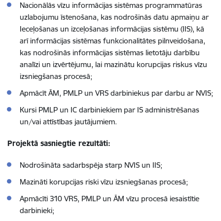
Nacionālās vīzu informācijas sistēmas programmatūras
uzlabojumu īstenošana, kas nodrošinās datu apmaiņu ar
Ieceļošanas un izceļošanas informācijas sistēmu (IIS), kā
arī informācijas sistēmas funkcionalitātes pilnveidošana,
kas nodrošinās informācijas sistēmas lietotāju darbību
analīzi un izvērtējumu, lai mazinātu korupcijas riskus vīzu
izsniegšanas procesā;
Apmācīt ĀM, PMLP un VRS darbiniekus par darbu ar NVIS;
Kursi PMLP un IC darbiniekiem par IS administrēšanas
un/vai attīstības jautājumiem.
Projektā sasniegtie rezultāti:
Nodrošināta sadarbspēja starp NVIS un IIS;
Mazināti korupcijas riski vīzu izsniegšanas procesā;
Apmācīti 310 VRS, PMLP un ĀM vīzu procesā iesaistītie
darbinieki;