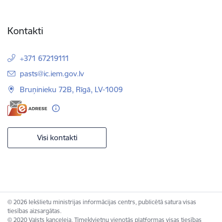
Kontakti
+371 67219111
E-pasts:
pasts@ic.iem.gov.lv
Bruņinieku 72B, Rīgā, LV-1009
Visi kontakti
© 2026 Iekšlietu ministrijas informācijas centrs, publicētā satura visas
tiesības aizsargātas.
© 2020 Valsts kanceleja, Tīmekļvietņu vienotās platformas visas tiesības