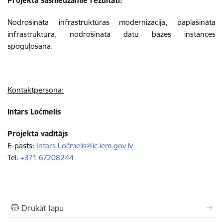
Projektā sasniedzamie rezultāti:
Nodrošināta infrastruktūras modernizācija, paplašināta
infrastruktūra, nodrošināta datu bāzes instances
spoguļošana.
Kontaktpersona:
Intars Ločmelis
Projekta vadītājs
E-pasts:
Intars.Ločmelis@ic.iem.gov.lv
Tel.
+371 67208244
Drukāt lapu