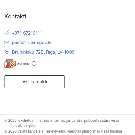
Kontakti
+371 67219111
E-pasts:
pasts@ic.iem.gov.lv
Bruņinieku 72B, Rīgā, LV-1009
Visi kontakti
© 2026 Iekšlietu ministrijas informācijas centrs, publicētā satura visas
tiesības aizsargātas.
© 2020 Valsts kanceleja, Tīmekļvietņu vienotās platformas visas tiesības