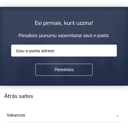
Esi pirmais, kurš uzzina!
Piesakies jaunumu saņemšanai savā e-pastā.
Kājene
Ātrās saites
Vakances