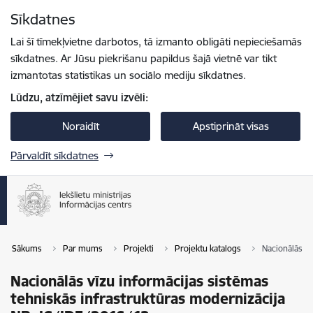
Pāriet uz lapas saturu
Sīkdatnes
Spied
lai meklētu
Enter
Lai šī tīmekļvietne darbotos, tā izmanto obligāti nepieciešamās
sīkdatnes. Ar Jūsu piekrišanu papildus šajā vietnē var tikt
izmantotas statistikas un sociālo mediju sīkdatnes.
Lūdzu, atzīmējiet savu izvēli:
Noraidīt
Apstiprināt visas
Pārvaldīt sīkdatnes
Sākums
Par mums
Projekti
Projektu katalogs
Nacionālās vī
Nacionālās vīzu informācijas sistēmas
tehniskās infrastruktūras modernizācija