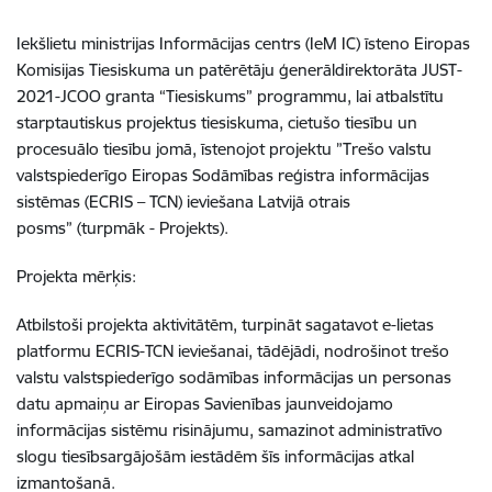
Iekšlietu ministrijas Informācijas centrs (IeM IC) īsteno Eiropas
Komisijas Tiesiskuma un patērētāju ģenerāldirektorāta JUST-
2021-JCOO granta “Tiesiskums” programmu, lai atbalstītu
starptautiskus projektus tiesiskuma, cietušo tiesību un
procesuālo tiesību jomā, īstenojot projektu ”Trešo valstu
valstspiederīgo Eiropas Sodāmības reģistra informācijas
sistēmas (ECRIS – TCN) ieviešana Latvijā otrais
posms” (turpmāk - Projekts).
Projekta mērķis:
Atbilstoši projekta aktivitātēm, turpināt sagatavot e-lietas
platformu ECRIS-TCN ieviešanai, tādējādi, nodrošinot trešo
valstu valstspiederīgo sodāmības informācijas un personas
datu apmaiņu ar Eiropas Savienības jaunveidojamo
informācijas sistēmu risinājumu, samazinot administratīvo
slogu tiesībsargājošām iestādēm šīs informācijas atkal
izmantošanā.