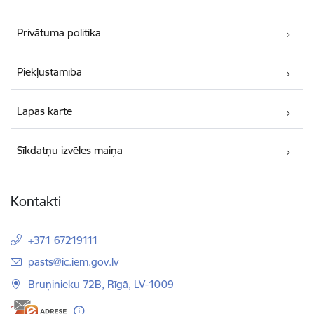
Privātuma politika
Piekļūstamība
Lapas karte
Sīkdatņu izvēles maiņa
Kontakti
+371 67219111
E-pasts:
pasts@ic.iem.gov.lv
Bruņinieku 72B, Rīgā, LV-1009