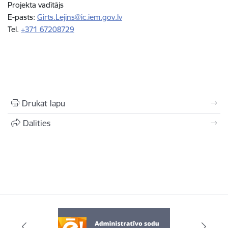
Projekta vadītājs
E-pasts:
Girts.Lejins@ic.iem.gov.lv
Tel.
+371 67208729
Drukāt lapu
Dalīties