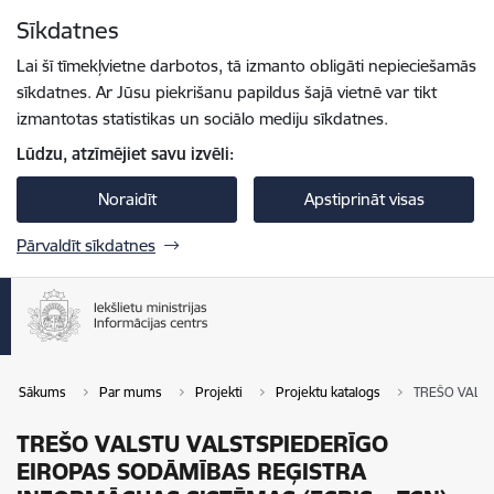
Pāriet uz lapas saturu
Sīkdatnes
Spied
lai meklētu
Enter
Lai šī tīmekļvietne darbotos, tā izmanto obligāti nepieciešamās
sīkdatnes. Ar Jūsu piekrišanu papildus šajā vietnē var tikt
izmantotas statistikas un sociālo mediju sīkdatnes.
Lūdzu, atzīmējiet savu izvēli:
Noraidīt
Apstiprināt visas
Pārvaldīt sīkdatnes
Sākums
Par mums
Projekti
Projektu katalogs
TREŠO VALST
TREŠO VALSTU VALSTSPIEDERĪGO
EIROPAS SODĀMĪBAS REĢISTRA