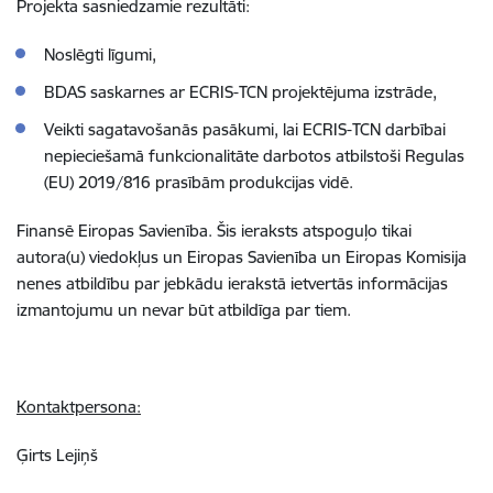
Projekta sasniedzamie rezultāti:
Noslēgti līgumi,
BDAS saskarnes ar ECRIS-TCN projektējuma izstrāde,
Veikti sagatavošanās pasākumi, lai ECRIS-TCN darbībai
nepieciešamā funkcionalitāte darbotos atbilstoši Regulas
(EU) 2019/816 prasībām produkcijas vidē.
Finansē Eiropas Savienība. Šis ieraksts atspoguļo tikai
autora(u) viedokļus un Eiropas Savienība un Eiropas Komisija
nenes atbildību par jebkādu ierakstā ietvertās informācijas
izmantojumu un
nevar būt atbildīga par tiem.
Kontaktpersona:
Ģirts Lejiņš