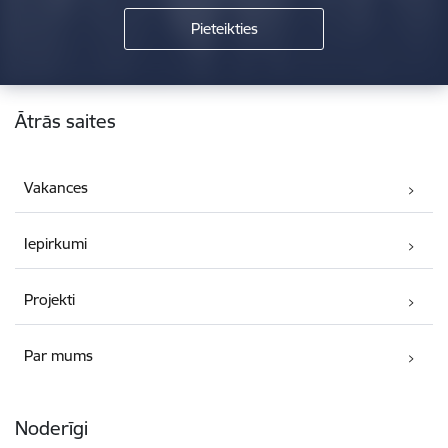
Kājene
Ātrās saites
Vakances
Iepirkumi
Projekti
Par mums
Noderīgi