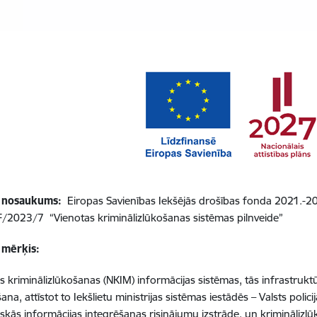
 nosaukums:
Eiropas Savienības Iekšējās drošības fonda 2021.-2
F/2023/7 “
Vienotas kriminālizlūkošanas sistēmas pilnveide
”
 mērķis:
s kriminālizlūkošanas (NKIM) informācijas sistēmas, tās infrastruktū
ana, attīstot to Iekšlietu ministrijas sistēmas iestādēs – Valsts poli
iskās informācijas integrēšanas risinājumu izstrāde, un kriminālizl