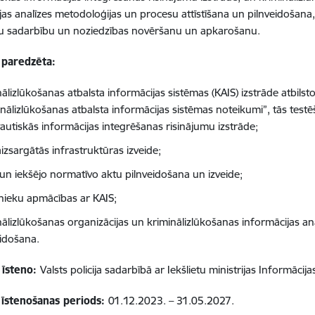
jas analīzes metodoloģijas un procesu attīstīšana un pilnveidošana
u sadarbību un noziedzības novēršanu un apkarošanu.
 paredzēta:
nālizlūkošanas atbalsta informācijas sistēmas (KAIS) izstrāde
atbilst
inālizlūkošanas atbalsta informācijas sistēmas noteikumi”
, tās test
tautiskās informācijas integrēšanas risinājumu izstrāde;
izsargātās infrastruktūras izveide;
 un iekšējo normatīvo aktu pilnveidošana un izveide;
nieku apmācības ar KAIS;
nālizlūkošanas organizācijas un kriminālizlūkošanas informācijas an
eidošana.
 īsteno:
Valsts policija sadarbībā ar Iekšlietu ministrijas Informācij
 īstenošanas periods:
01.12.2023. – 31.05.2027.