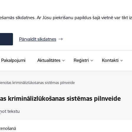
iešamās sīkdatnes. Ar Jūsu piekrišanu papildus šajā vietnē var tikt i
Pārvaldīt sīkdatnes
Pakalpojumi
Aktualitātes
Reģistri
Kontakti
ienotas kriminālizlūkošanas sistēmas pilnveide
as kriminālizlūkošanas sistēmas pilnveide
ņot tekstu
stenošanā