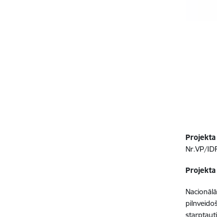
Projekta
Nr.VP/ID
Projekta
Nacionālā
pilnveidoš
starptaut