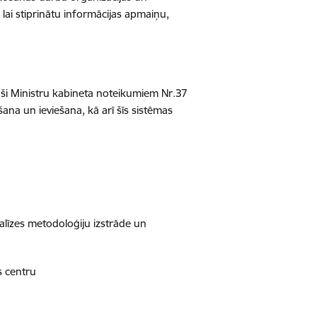
,
lai stiprinātu informācijas apmaiņu,
oši
Ministru kabineta noteikumiem Nr.37
ēšana un ieviešana, kā arī šīs sistēmas
alīzes metodoloģiju izstrāde un
as centru