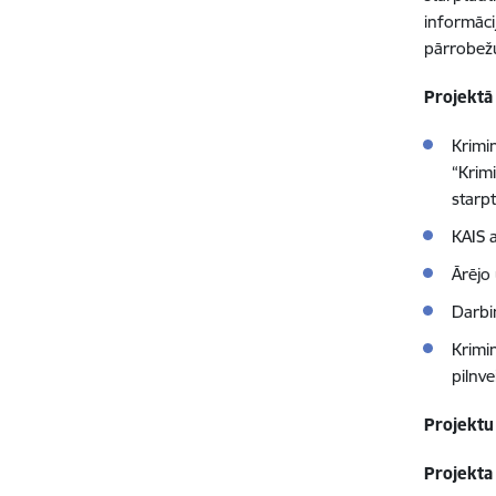
informāci
pārrobež
Projektā
Krimi
“Krim
starp
KAIS a
Ārējo
Darbi
Krimi
pilnv
Projektu
Projekta