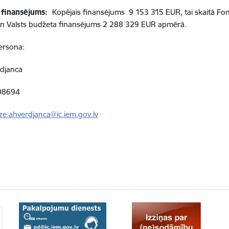
 finansējums:
Kopējais finansējums
9 153 315
EUR, tai skaitā
Fon
n Valsts budžeta finansējums
2 288 329
EUR apmērā.
ersona:
rdjanca
208694
lze.ahverdjanca@ic.iem.gov.lv