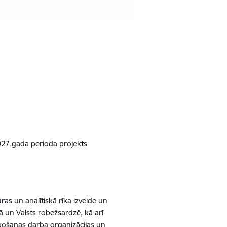
027.gada perioda projekts
ras un analītiskā rīka izveide un
cijā un Valsts robežsardzē,
kā arī
ūkošanas darba organizācijas un