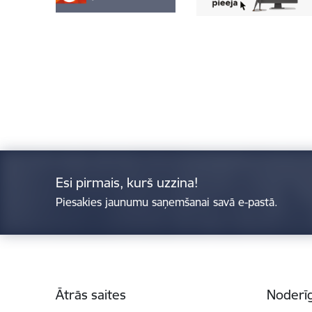
Esi pirmais, kurš uzzina!
Piesakies jaunumu saņemšanai savā e-pastā.
Kājene
Ātrās saites
Noderīg