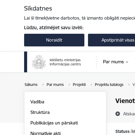
Pāriet uz lapas saturu
Sīkdatnes
Lai šī tīmekļvietne darbotos, tā izmanto obligāti nepiec
Lūdzu, atzīmējiet savu izvēli:
Noraidīt
Apstiprināt visas
Par mums
Sākums
Par mums
Projekti
Projektu katalogs
V
Vienot
Vadība
Struktūra
Atska
Publikācijas un pārskati
Statuss:
Ī
Normatīvie akti