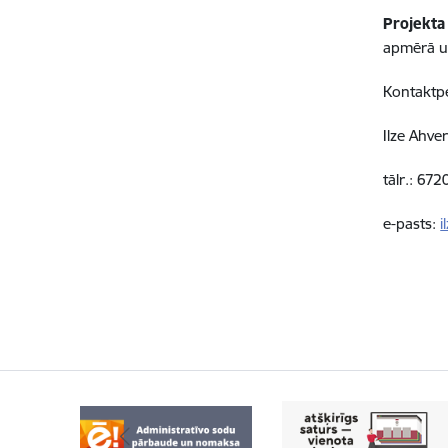
Projekta
apmērā u
Kontaktp
Ilze Ahve
tālr.: 67
e-pasts:
i