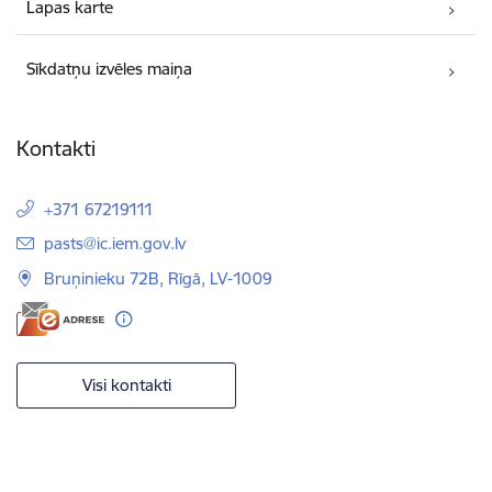
Lapas karte
Sīkdatņu izvēles maiņa
Kontakti
+371 67219111
E-pasts:
pasts@ic.iem.gov.lv
Bruņinieku 72B, Rīgā, LV-1009
Visi kontakti