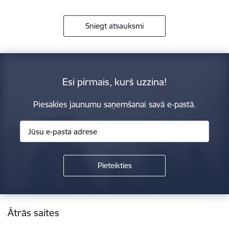
Sniegt atsauksmi
Esi pirmais, kurš uzzina!
Piesakies jaunumu saņemšanai savā e-pastā.
Kājene
Ātrās saites