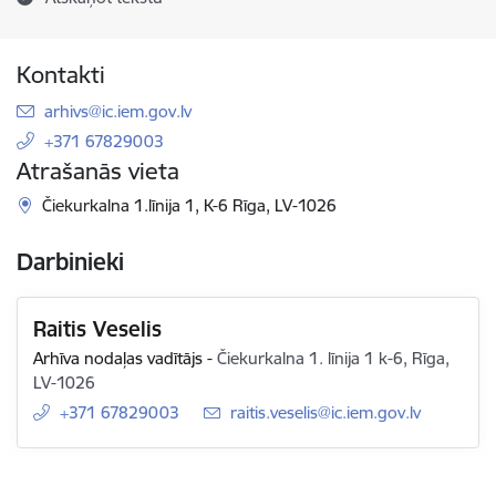
Kontakti
E-pasts:
arhivs@ic.iem.gov.lv
+371 67829003
Atrašanās vieta
Čiekurkalna 1.līnija 1, K-6 Rīga, LV-1026
Darbinieki
Raitis Veselis
Arhīva nodaļas vadītājs
-
Čiekurkalna 1. līnija 1 k-6, Rīga,
LV-1026
+371 67829003
E-pasts:
raitis.veselis@ic.iem.gov.lv