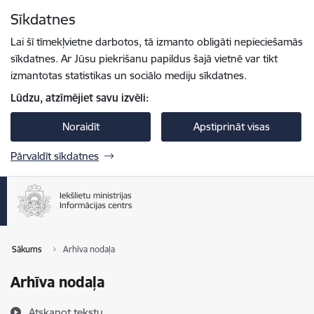
Pāriet uz lapas saturu
Sīkdatnes
Spied
lai meklētu
Enter
Lai šī tīmekļvietne darbotos, tā izmanto obligāti nepieciešamās
sīkdatnes. Ar Jūsu piekrišanu papildus šajā vietnē var tikt
izmantotas statistikas un sociālo mediju sīkdatnes.
Lūdzu, atzīmējiet savu izvēli:
Noraidīt
Apstiprināt visas
Pārvaldīt sīkdatnes
Sākums
Arhīva nodaļa
Arhīva nodaļa
Atskaņot tekstu