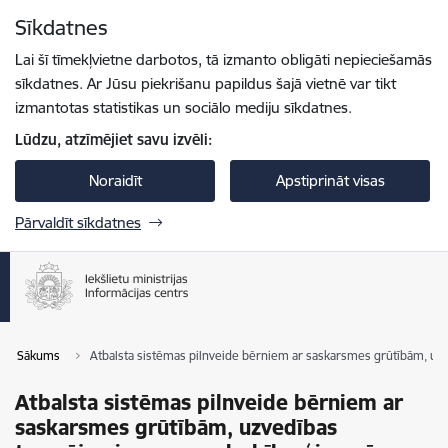
Pāriet uz lapas saturu
Sīkdatnes
Spied
lai meklētu
Enter
Lai šī tīmekļvietne darbotos, tā izmanto obligāti nepieciešamās
sīkdatnes. Ar Jūsu piekrišanu papildus šajā vietnē var tikt
izmantotas statistikas un sociālo mediju sīkdatnes.
Lūdzu, atzīmējiet savu izvēli:
Noraidīt
Apstiprināt visas
Pārvaldīt sīkdatnes
Sākums
Atbalsta sistēmas pilnveide bērniem ar saskarsmes grūtībām, u
Atbalsta sistēmas pilnveide bērniem ar
saskarsmes grūtībām, uzvedības