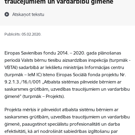
traucējumiem un vardarbību ģimenē
Atskaņot tekstu
Publicēts: 05.02.2020.
Eiropas Savienības fondu 2014. – 2020. gada plānošanas
periodā Valsts bērnu tiesību aizsardzības inspekcija (turpmāk -
VBTAI) sadarbībā ar Iekšlietu ministrijas Informācijas centru
(turpmāk – IeM IC) īsteno Eiropas Sociālā fonda projektu Nr.
9.2.1.3./16/I/001 „Atbalsta sistēmas pilnveide bērniem ar
saskarsmes grūtībām, uzvedības traucējumiem un vardarbību
ģimenē” (turpmāk – Projekts).
Projekta mērķis ir pilnveidot atbalsta sistēmu bērniem ar
saskarsmes grūtībām, uzvedības traucējumiem un vardarbību
ģimenē, paaugstinot speciālistu profesionalitāti un darba
efektivitāti, kā arī nodrošināt sabiedrības izglītošanu par