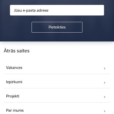
Kājene
Ātrās saites
Vakances
Iepirkumi
Projekti
Par mums