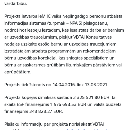
vardarbību.
Projekta ietvaros IeM IC veiks Nepilngadīgo personu atbalsta
informācijas sistēmas (turpmāk – NPAIS) pielāgošanu,
nodrošinot iespēju iestādēm, kas iesaistītas darbā ar bērniem
ar uzvedības traucējumiem, piekļūt VBTAI Konsultatīvās
nodaļas uzskaitē esošo bērnu ar uzvedības traucējumiem
izstrādātajām atbalsta programmām un rekomendācijām
bērnu uzvedības korekcijai, kas sniegtas speciālistiem un
bērnu ar saskarsmes grūtībām likumiskajiem pārstāvjiem vai
aprūpētājiem.
Projekts tiek īstenots no 14.04.2016. līdz 13.03.2021.
Projekta kopējās izmaksas sastāda 2 325 521.80 EUR, tai
skaitā ESF finansējums 1 976 693.53 EUR un valsts budžeta
finansējums 348 828.27 EUR.
Plašāku informāciju par projekta norisi skatīt VBTAI