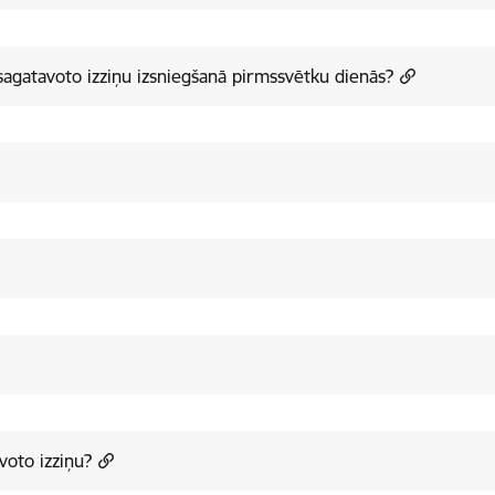
sagatavoto izziņu izsniegšanā pirmssvētku dienās?
oto izziņu?