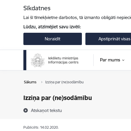
Pāriet uz lapas saturu
Sīkdatnes
Lai šī tīmekļvietne darbotos, tā izmanto obligāti nepiec
Lūdzu, atzīmējiet savu izvēli:
Noraidīt
Apstiprināt visas
Par mums
Sākums
Izziņa par (ne)sodāmību
Izziņa par (ne)sodāmību
Atskaņot tekstu
Publicēts: 14.02.2020.