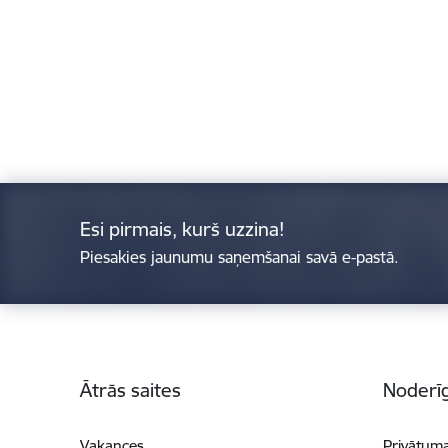
Esi pirmais, kurš uzzina!
Piesakies jaunumu saņemšanai savā e-pastā.
Kājene
Ātrās saites
Noderīg
Vakances
Privātuma