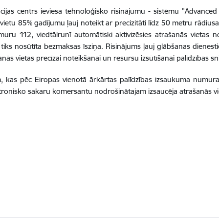
cijas centrs ieviesa tehnoloģisko risinājumu - sistēmu "Advanced
etu 85% gadījumu ļauj noteikt ar precizitāti līdz 50 metru rādiusa
uru 112, viedtālrunī automātiski aktivizēsies atrašanās vietas 
tiks nosūtīta bezmaksas īsziņa. Risinājums ļauj glābšanas dienesti
nās vietas precīzai noteikšanai un resursu izsūtīšanai palīdzības sn
īm, kas pēc Eiropas vienotā ārkārtas palīdzības izsaukuma numura 
ktronisko sakaru komersantu nodrošinātajam izsaucēja atrašanās v