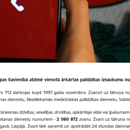
ropas Savienībā atzīmē vienotā ārkārtas palīdzības izsaukumu 
urs 112 darbojas kopš 1997.gada novembra. Zvanot uz tālruņa nu
as dienestu, Neatliekamās medicīniskās palīdzības dienestu, Valsts
riesmas dzīvībai, veselībai, drošībai, apkārtējai videi vai īpašu
ābšanas dienestu numuriem -
2 060 872
zvanu. Zvani uz tālruņa n
lgavā, Liepājā. Zvani tiek saņemti un apstrādāti 24 stundas dienna