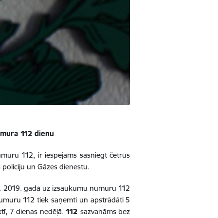
numura 112 dienu
muru 112, ir iespējams sasniegt četrus
 policiju un Gāzes dienestu.
mam. 2019. gadā uz izsaukumu numuru 112
umuru 112 tiek saņemti un apstrādāti 5
ktī, 7 dienas nedēļā.
112
sazvanāms bez