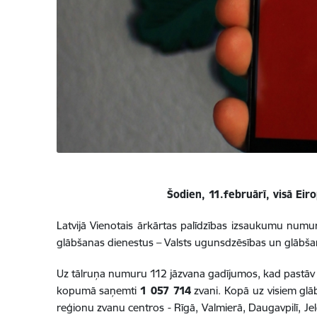
Šodien, 11.februārī, visā Ei
Latvijā Vienotais ārkārtas palīdzības izsaukumu num
glābšanas dienestus – Valsts ugunsdzēsības un glābšan
Uz tālruņa numuru 112 jāzvana gadījumos, kad pastāv b
kopumā saņemti
1 057 714
zvani. Kopā uz visiem gl
reģionu zvanu centros - Rīgā, Valmierā, Daugavpilī, Je