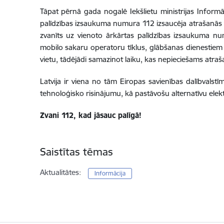
Tāpat pērnā gada nogalē Iekšlietu ministrijas Informā
palīdzības izsaukuma numura 112 izsaucēja atrašanās vi
zvanīts uz vienoto ārkārtas palīdzības izsaukuma num
mobilo sakaru operatoru tīklus, glābšanas dienestiem 
vietu, tādējādi samazinot laiku, kas nepieciešams atraša
Latvija ir viena no tām Eiropas savienības dalībvalst
tehnoloģisko risinājumu, kā pastāvošu alternatīvu ele
Zvani 112, kad jāsauc palīgā!
Saistītas tēmas
Aktualitātes:
Informācija