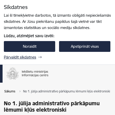
Pāriet uz lapas saturu
Sīkdatnes
Spied
lai meklētu
Enter
Lai šī tīmekļvietne darbotos, tā izmanto obligāti nepieciešamās
sīkdatnes. Ar Jūsu piekrišanu papildus šajā vietnē var tikt
izmantotas statistikas un sociālo mediju sīkdatnes.
Lūdzu, atzīmējiet savu izvēli:
Noraidīt
Apstiprināt visas
Pārvaldīt sīkdatnes
Sākums
No 1. jūlija administratīvo pārkāpumu lēmumi kļūs elektroniski
No 1. jūlija administratīvo pārkāpumu
lēmumi kļūs elektroniski