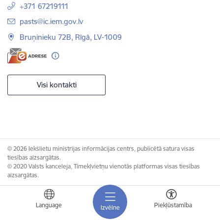
+371 67219111
E-pasts:
pasts@ic.iem.gov.lv
Bruņinieku 72B, Rīgā, LV-1009
Visi kontakti
© 2026 Iekšlietu ministrijas informācijas centrs, publicētā satura visas
tiesības aizsargātas.
© 2020 Valsts kanceleja, Tīmekļvietņu vienotās platformas visas tiesības
aizsargātas.
Language
Piekļūstamība
Izvēlne