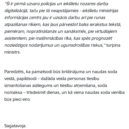
“Šī ir pirmā uzvara policijas un iekšlietu nozares darba
digitalizācijā, taču pie tā neapstājamies - iekšlietu ministrijas
informācijas centrs jau ir uzsācis darbu arī pie runas
atpazīšanas rīkiem, kas ļaus pārveidot balss ierakstus tekstā,
piemēram, nopratināšanās un sanāksmēs, pie virtuālajiem
asistentiem, pie mašīnmācības rīka, kas spēs prognozēt
noziedzīgos nodarījumus un ugunsdrošības riskus,”
turpina
ministrs.
Paredzēts, ka pamatsodi būs brīdinājuma un naudas soda
veidā, papildsodi – dažāda veida personas tiesību
izmantošanas aizliegums un tiesību atņemšana, soda
nomaksa – trīsdesmit dienas, un kā viena naudas soda vienība
būs pieci eiro.
Sagatavoja: