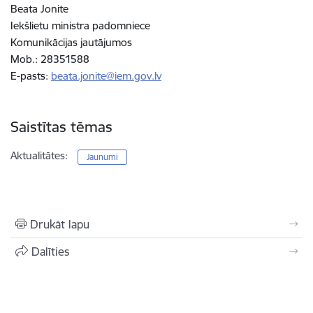
Beata Jonite
Iekšlietu ministra padomniece
Komunikācijas jautājumos
Mob.: 28351588
E-pasts:
beata.jonite@iem.gov.lv
Saistītas tēmas
Aktualitātes:
Jaunumi
Drukāt lapu
Dalīties