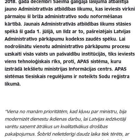
2018. gada decembrī Saeima galīgajā lasījumā atbalstīja
jauno Administratīvās atbildības likumu, kas ieviesīs virkni
pārmaiņu šī brīža administratīvo sodu noformēšanas
kārtībā. Jaunais Administratīvās atbildības likums stāsies
spēkā šī gada 1. jūlijā, un līdz ar to, pašreizējais Latvijas
Administratīvo pārkāpumu kodekss zaudēs spēku. Lai
nodrošinātu vienotu administratīvo pārkāpumu procesu
uzskaiti visās valsts un pašvaldību institūcijās, tiks ieviests
viens tehnoloģiskais rīks, proti, APAS sistēma, kuru
izstrādā Iekšlietu ministrijas Informācijas centrs. APAS
sistēmas tiesiskais regulējums ir noteikts Sodu reģistra
likumā.
“Viena no manām prioritātēm, kad kļuvu par ministru, bija
modernizēt dienestu ikdienas darbu, lai Latvijas iedzīvotāji
varētu saņemt ātrākus un kvalitatīvākus drošības
pakalpojumus. Šobrīd nelietderīgi daudz laika tiek tērēts, ar