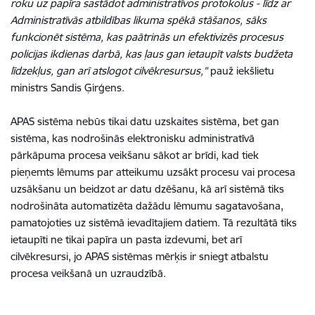
roku uz papīra sastādot administratīvos protokolus - līdz ar
Administratīvās atbildības likuma spēkā stāšanos, sāks
funkcionēt sistēma, kas paātrinās un efektivizēs procesus
policijas ikdienas darbā, kas ļaus gan ietaupīt valsts budžeta
līdzekļus, gan arī atslogot cilvēkresursus,”
pauž iekšlietu
ministrs Sandis Ģirģens.
APAS sistēma nebūs tikai datu uzskaites sistēma, bet gan
sistēma, kas nodrošinās elektronisku administratīvā
pārkāpuma procesa veikšanu sākot ar brīdi, kad tiek
pieņemts lēmums par atteikumu uzsākt procesu vai procesa
uzsākšanu un beidzot ar datu dzēšanu, kā arī sistēmā tiks
nodrošināta automatizēta dažādu lēmumu sagatavošana,
pamatojoties uz sistēmā ievadītajiem datiem. Tā rezultātā tiks
ietaupīti ne tikai papīra un pasta izdevumi, bet arī
cilvēkresursi, jo APAS sistēmas mērķis ir sniegt atbalstu
procesa veikšanā un uzraudzībā.