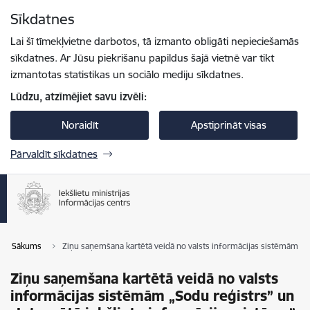
Pāriet uz lapas saturu
Sīkdatnes
Spied
lai meklētu
Enter
Lai šī tīmekļvietne darbotos, tā izmanto obligāti nepieciešamās
sīkdatnes. Ar Jūsu piekrišanu papildus šajā vietnē var tikt
izmantotas statistikas un sociālo mediju sīkdatnes.
Lūdzu, atzīmējiet savu izvēli:
Noraidīt
Apstiprināt visas
Pārvaldīt sīkdatnes
Sākums
Ziņu saņemšana kartētā veidā no valsts informācijas sistēmām „Sod
Ziņu saņemšana kartētā veidā no valsts
informācijas sistēmām „Sodu reģistrs” un