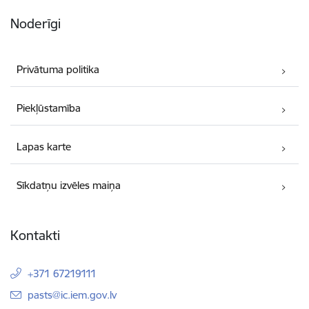
Noderīgi
Privātuma politika
Piekļūstamība
Lapas karte
Sīkdatņu izvēles maiņa
Kontakti
+371 67219111
E-pasts:
pasts@ic.iem.gov.lv