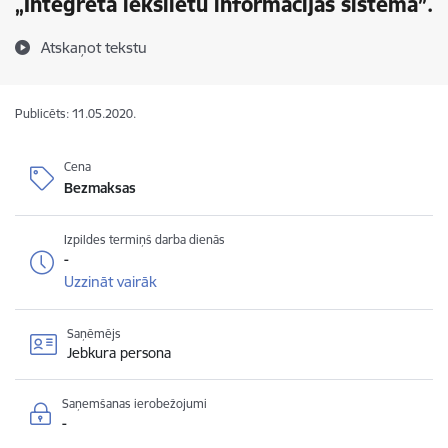
„Integrētā iekšlietu informācijas sistēma”.
Atskaņot tekstu
Publicēts: 11.05.2020.
Cena
Bezmaksas
Izpildes termiņš darba dienās
-
Uzzināt vairāk
Saņēmējs
Jebkura persona
Saņemšanas ierobežojumi
-