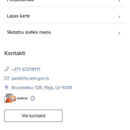
Lapas karte
Sīkdatņu izvēles maiņa
Kontakti
+371 67219111
E-pasts:
pasts@ic.iem.gov.lv
Bruņinieku 72B, Rīgā, LV-1009
Visi kontakti