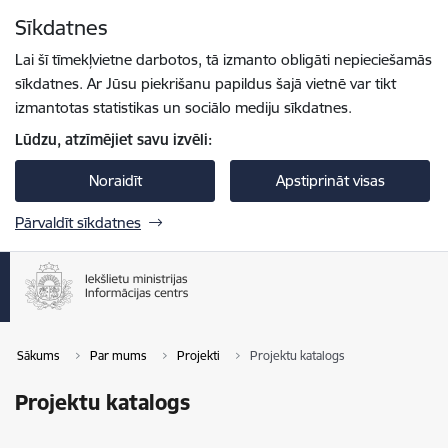
Pāriet uz lapas saturu
Sīkdatnes
Spied
lai meklētu
Enter
Lai šī tīmekļvietne darbotos, tā izmanto obligāti nepieciešamās
sīkdatnes. Ar Jūsu piekrišanu papildus šajā vietnē var tikt
izmantotas statistikas un sociālo mediju sīkdatnes.
Lūdzu, atzīmējiet savu izvēli:
Noraidīt
Apstiprināt visas
Pārvaldīt sīkdatnes
Sākums
Par mums
Projekti
Projektu katalogs
Projektu katalogs