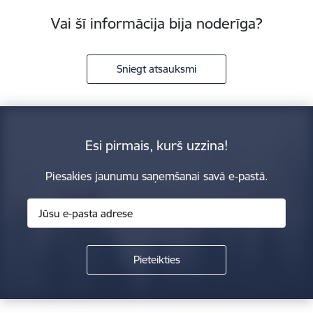
Vai šī informācija bija noderīga?
Sniegt atsauksmi
Esi pirmais, kurš uzzina!
Piesakies jaunumu saņemšanai savā e-pastā.
Kājene