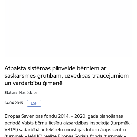
Atbalsta sistēmas pilnveide bērniem ar
saskarsmes grūtībām, uzvedības traucējumiem
un vardarbību ģimenē
Statuss:
Noslēdzies
14.04.2016.
ESF
Eiropas Savienības fondu 2014. – 2020. gada plānošanas
periodā Valsts bērnu tiesību aizsardzības inspekcija (turpmāk -
VBTAI) sadarbībā ar Iekšlietu ministrijas Informācijas centru
(turpmāk – IeM IC) realizē Eiropas Sociālā fonda (turpmāk –