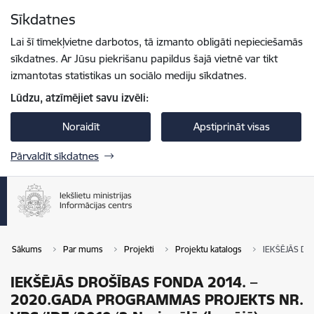
Pāriet uz lapas saturu
Sīkdatnes
Spied
lai meklētu
Enter
Lai šī tīmekļvietne darbotos, tā izmanto obligāti nepieciešamās
sīkdatnes. Ar Jūsu piekrišanu papildus šajā vietnē var tikt
izmantotas statistikas un sociālo mediju sīkdatnes.
Lūdzu, atzīmējiet savu izvēli:
Noraidīt
Apstiprināt visas
Pārvaldīt sīkdatnes
Sākums
Par mums
Projekti
Projektu katalogs
IEKŠĒJĀS DR
IEKŠĒJĀS DROŠĪBAS FONDA 2014. –
2020.GADA PROGRAMMAS PROJEKTS NR.