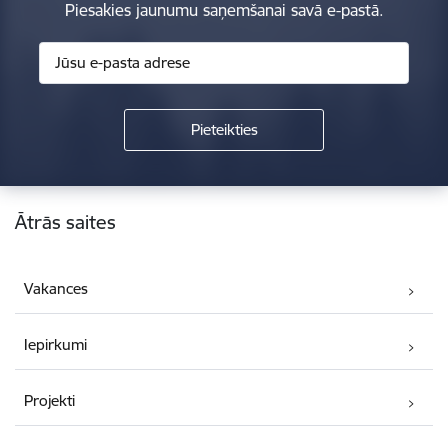
Piesakies jaunumu saņemšanai savā e-pastā.
Kājene
Ātrās saites
Vakances
Iepirkumi
Projekti