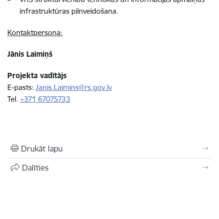
infrastruktūras pilnveidošana.
Kontaktpersona:
Jānis Laimiņš
Projekta vadītājs
E-pasts:
Janis.Laimins@rs.gov.lv
Tel.
+371 67075733
Drukāt lapu
Dalīties