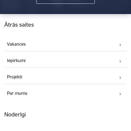
Kājene
Ātrās saites
Vakances
Iepirkumi
Projekti
Par mums
Noderīgi