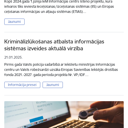
Kopš 2024.gada 1.jūnija IeM Informācijas centrs īsteno projektu, kura
ietvaros tiks ieviesta Ieceļošanas/izceļošanas sistēmas (IIS) un Eiropas
ceļošanas informācijas un atļauju sistēmas (ETIAS)…
Jaunumi
Kriminālizlūkošanas atbalsta informācijas
sistēmas izveides aktuālā virzība
21.01.2025.
Pirms gada Valsts policija sadarbībā ar Iekšlietu ministrijas Informācijas
centru un Valsts robežsardzi uzsāka Eiropas Savienības Iekšējās drošības
fonda 2021.-2027. gada perioda projekta Nr. VP/IDF…
Informācija presei
Jaunumi