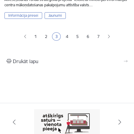
centra mākoņdatošanas pakalpojumu attīstība valsts…
Informācija presei
Jaunumi
Lapošana
1
2
3
4
5
6
7
Lapa
Lapa
Pašreizējā lapa
Lapa
Lapa
Lapa
Drukāt lapu