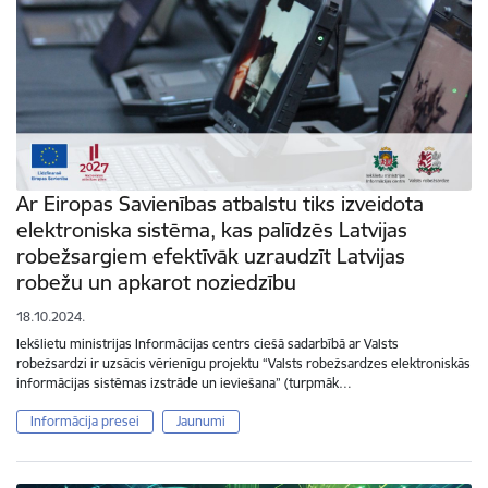
Ar Eiropas Savienības atbalstu tiks izveidota
elektroniska sistēma, kas palīdzēs Latvijas
robežsargiem efektīvāk uzraudzīt Latvijas
robežu un apkarot noziedzību
18.10.2024.
Iekšlietu ministrijas Informācijas centrs ciešā sadarbībā ar Valsts
robežsardzi ir uzsācis vērienīgu projektu “Valsts robežsardzes elektroniskās
informācijas sistēmas izstrāde un ieviešana” (turpmāk…
Informācija presei
Jaunumi