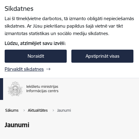
Pāriet uz lapas saturu
Sīkdatnes
Spied
lai meklētu
Enter
Lai šī tīmekļvietne darbotos, tā izmanto obligāti nepieciešamās
sīkdatnes. Ar Jūsu piekrišanu papildus šajā vietnē var tikt
izmantotas statistikas un sociālo mediju sīkdatnes.
Lūdzu, atzīmējiet savu izvēli:
Noraidīt
Apstiprināt visas
Pārvaldīt sīkdatnes
Sākums
Aktualitātes
Jaunumi
Jaunumi