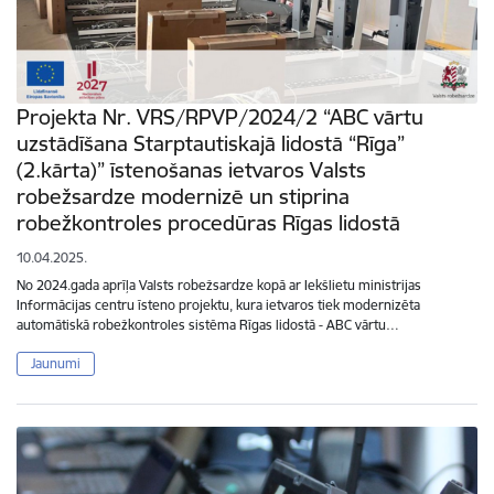
Projekta Nr. VRS/RPVP/2024/2 “ABC vārtu
uzstādīšana Starptautiskajā lidostā “Rīga”
(2.kārta)” īstenošanas ietvaros Valsts
robežsardze modernizē un stiprina
robežkontroles procedūras Rīgas lidostā
10.04.2025.
No 2024.gada aprīļa Valsts robežsardze kopā ar Iekšlietu ministrijas
Informācijas centru īsteno projektu, kura ietvaros tiek modernizēta
automātiskā robežkontroles sistēma Rīgas lidostā - ABC vārtu…
Jaunumi