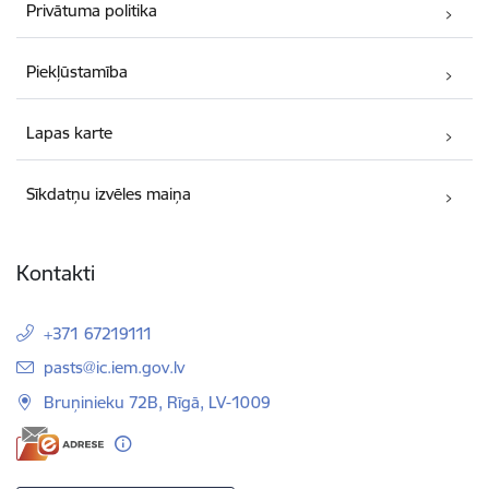
Privātuma politika
Piekļūstamība
Lapas karte
Sīkdatņu izvēles maiņa
Kontakti
+371 67219111
E-pasts:
pasts@ic.iem.gov.lv
Bruņinieku 72B, Rīgā, LV-1009