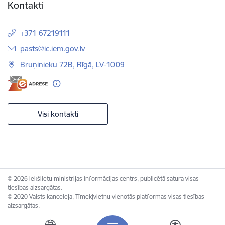
Kontakti
+371 67219111
E-pasts:
pasts@ic.iem.gov.lv
Bruņinieku 72B, Rīgā, LV-1009
Visi kontakti
© 2026 Iekšlietu ministrijas informācijas centrs, publicētā satura visas
tiesības aizsargātas.
© 2020 Valsts kanceleja, Tīmekļvietņu vienotās platformas visas tiesības
aizsargātas.