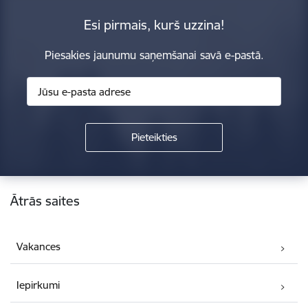
Esi pirmais, kurš uzzina!
Piesakies jaunumu saņemšanai savā e-pastā.
Kājene
Ātrās saites
Vakances
Iepirkumi