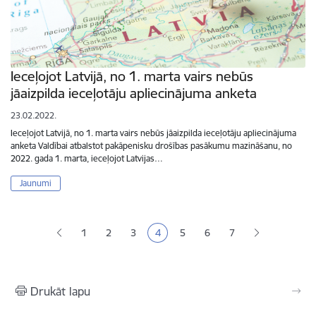
Ieceļojot Latvijā, no 1. marta vairs nebūs
jāaizpilda ieceļotāju apliecinājuma anketa
23.02.2022.
Ieceļojot Latvijā, no 1. marta vairs nebūs jāaizpilda ieceļotāju apliecinājuma
anketa Valdībai atbalstot pakāpenisku drošības pasākumu mazināšanu, no
2022. gada 1. marta, ieceļojot Latvijas…
Jaunumi
Lapošana
1
2
3
4
5
6
7
Lapa
Lapa
Lapa
Pašreizējā lapa
Lapa
Lapa
Drukāt lapu