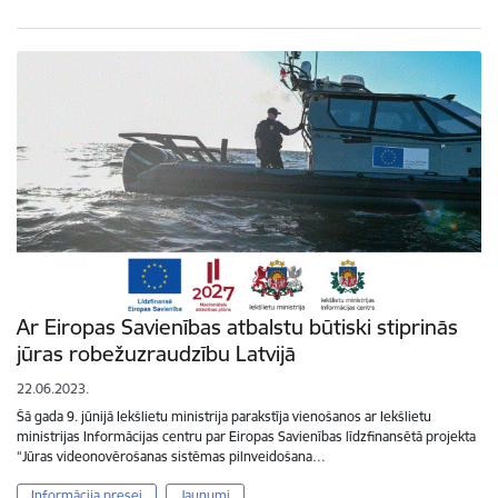
Ar Eiropas Savienības atbalstu būtiski stiprinās
jūras robežuzraudzību Latvijā
22.06.2023.
Šā gada 9. jūnijā Iekšlietu ministrija parakstīja vienošanos ar Iekšlietu
ministrijas Informācijas centru par Eiropas Savienības līdzfinansētā projekta
“Jūras videonovērošanas sistēmas pilnveidošana…
Informācija presei
Jaunumi