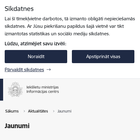
Pāriet uz lapas saturu
Sīkdatnes
Spied
lai meklētu
Enter
Lai šī tīmekļvietne darbotos, tā izmanto obligāti nepieciešamās
sīkdatnes. Ar Jūsu piekrišanu papildus šajā vietnē var tikt
izmantotas statistikas un sociālo mediju sīkdatnes.
Lūdzu, atzīmējiet savu izvēli:
Noraidīt
Apstiprināt visas
Pārvaldīt sīkdatnes
Sākums
Aktualitātes
Jaunumi
Jaunumi