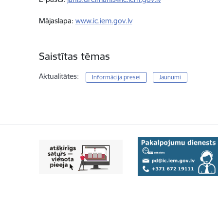
Mājaslapa:
www.ic.iem.gov.lv
Saistītas tēmas
Aktualitātes:
Informācija presei
Jaunumi