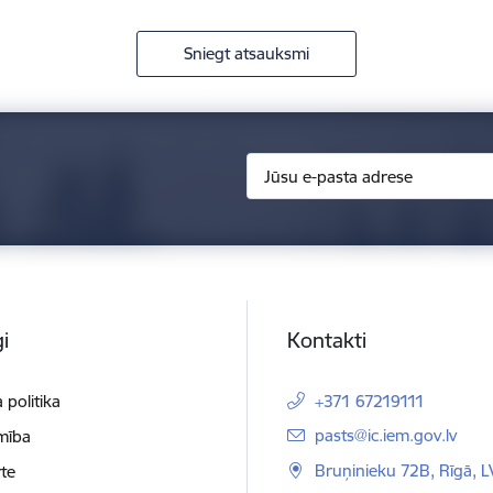
Sniegt atsauksmi
i
Kontakti
 politika
+371 67219111
E-pasts:
pasts@ic.iem.gov.lv
mība
Bruņinieku 72B, Rīgā, 
te