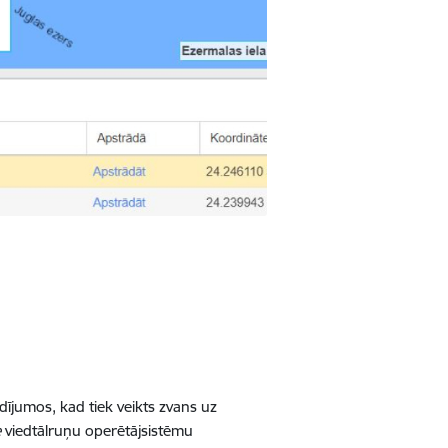
dījumos, kad tiek veikts zvans uz
e
viedtālruņu operētājsistēmu