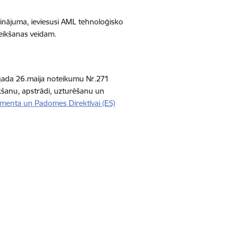
cinājuma, ieviesusi AML tehnoloģisko
eikšanas veidam.
.gada 26.maija noteikumu Nr.271
ikšanu, apstrādi, uzturēšanu un
amenta un Padomes Direktīvai (ES)