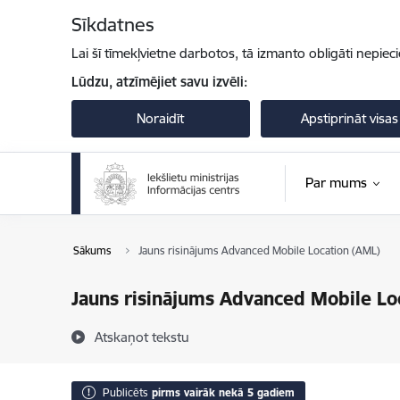
Pāriet uz lapas saturu
Sīkdatnes
Lai šī tīmekļvietne darbotos, tā izmanto obligāti nepiec
Lūdzu, atzīmējiet savu izvēli:
Noraidīt
Apstiprināt visas
Par mums
Sākums
Jauns risinājums Advanced Mobile Location (AML)
Jauns risinājums Advanced Mobile Lo
Atskaņot tekstu
Publicēts
pirms vairāk nekā 5 gadiem