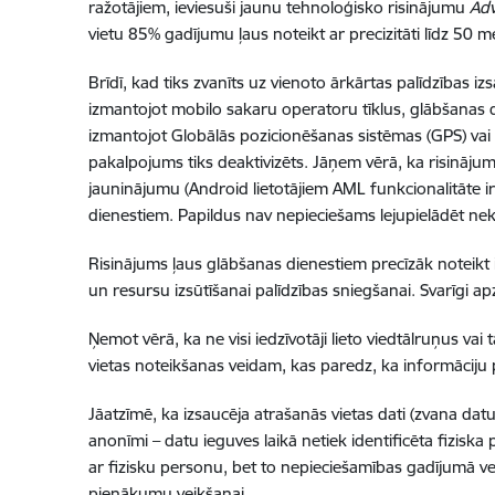
ražotājiem, ieviesuši jaunu tehnoloģisko risinājumu
Adv
vietu 85% gadījumu ļaus noteikt ar precizitāti līdz 50
Brīdī, kad tiks zvanīts uz vienoto ārkārtas palīdzības
izmantojot mobilo sakaru operatoru tīklus, glābšanas die
izmantojot Globālās pozicionēšanas sistēmas (GPS) vai 
pakalpojums tiks deaktivizēts. Jāņem vērā, ka risinājum
jauninājumu (Android lietotājiem AML funkcionalitāte ir 
dienestiem. Papildus nav nepieciešams lejupielādēt nek
Risinājums ļaus glābšanas dienestiem precīzāk noteikt i
un resursu izsūtīšanai palīdzības sniegšanai. Svarīgi apz
Ņemot vērā, ka ne visi iedzīvotāji lieto viedtālruņus va
vietas noteikšanas veidam, kas paredz, ka informāciju
Jāatzīmē, ka izsaucēja atrašanās vietas dati (zvana datu
anonīmi – datu ieguves laikā netiek identificēta fizisk
ar fizisku personu, bet to nepieciešamības gadījumā vei
pienākumu veikšanai.