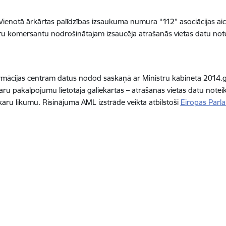
 Vienotā ārkārtas palīdzības izsaukuma numura “112” asociācijas ai
aru komersantu nodrošinātajam izsaucēja atrašanās vietas datu not
nformācijas centram datus nodod saskaņā ar Ministru kabineta 2014
aru pakalpojumu lietotāja galiekārtas – atrašanās vietas datu note
aru likumu. Risinājuma AML izstrāde veikta atbilstoši
Eiropas Parl