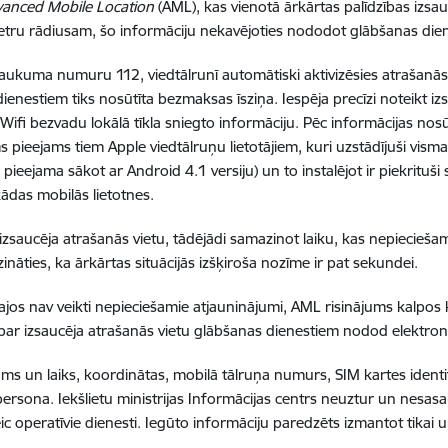
anced Mobile Location
(AML), kas vienotā ārkārtas palīdzības izs
 metru rādiusam, šo informāciju nekavējoties nododot glābšanas die
 izsaukuma numuru 112, viedtālrunī automātiski aktivizēsies atrašan
nestiem tiks nosūtīta bezmaksas īsziņa. Iespēja precīzi noteikt izsa
Wifi bezvadu lokālā tīkla sniegto informāciju. Pēc informācijas nos
s pieejams tiem Apple viedtālruņu lietotājiem, kuri uzstādījuši vism
pieejama sākot ar Android 4.1 versiju) un to instalējot ir piekrituš
ādas mobilās lietotnes.
zsaucēja atrašanās vietu, tādējādi samazinot laiku, kas nepieciešam
ināties, ka ārkārtas situācijās izšķiroša nozīme ir pat sekundei.
i tajos nav veikti nepieciešamie atjauninājumi, AML risinājums kalpos
 par izsaucēja atrašanās vietu glābšanas dienestiem nodod elektro
ms un laiks, koordinātas, mobilā tālruņa numurs, SIM kartes identifi
a persona. Iekšlietu ministrijas Informācijas centrs neuztur un nesa
c operatīvie dienesti. Iegūto informāciju paredzēts izmantot tikai 