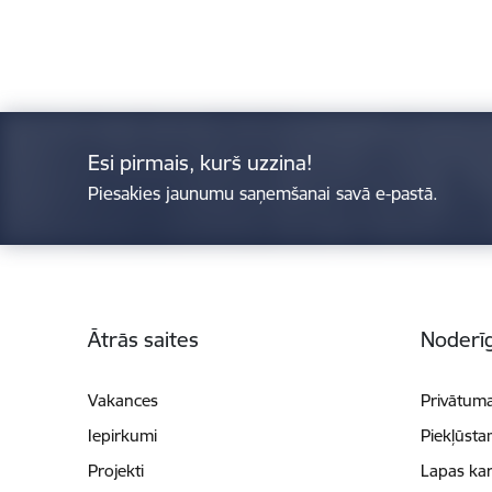
Esi pirmais, kurš uzzina!
Piesakies jaunumu saņemšanai savā e-pastā.
Kājene
Ātrās saites
Noderīg
Vakances
Privātuma
Iepirkumi
Piekļūsta
Projekti
Lapas kar