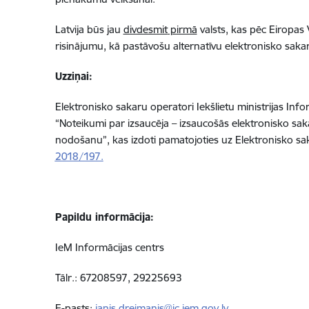
Latvija būs jau
divdesmit
pirmā
valsts, kas pēc Eiropas
risinājumu, kā pastāvošu alternatīvu elektronisko sak
Uzziņai:
Elektronisko sakaru operatori Iekšlietu ministrijas I
“Noteikumi par izsaucēja – izsaucošās elektronisko sak
nodošanu”, kas izdoti pamatojoties uz Elektronisko sak
2018/197.
Papildu informācija:
IeM Informācijas centrs
Tālr.: 67208597, 29225693
E-pasts:
janis.dreimanis@ic.iem.gov.lv