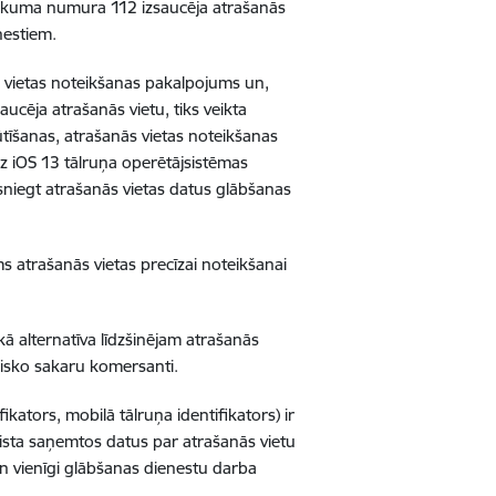
aukuma numura 112 izsaucēja atrašanās
nestiem.
ās vietas noteikšanas pakalpojums un,
ucēja atrašanās vietu, tiks veikta
ūtīšanas, atrašanās vietas noteikšanas
az iOS 13 tālruņa operētājsistēmas
i sniegt atrašanās vietas datus glābšanas
s atrašanās vietas precīzai noteikšanai
 kā alternatīva līdzšinējam atrašanās
nisko sakaru komersanti.
kators, mobilā tālruņa identifikators) ir
saista saņemtos datus par atrašanās vietu
un vienīgi glābšanas dienestu darba