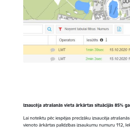
Izsaucēja atrašanās vieta ārkārtas situācijās 85% ga
Lai noteiktu pēc iespējas precīzāku izsaucēja atrašanā
vienoto ārkārtas palīdzības izsaukumu numuru 112, Iekš