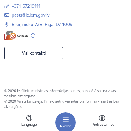
+371 67219111
E-pasts:
pasts@ic.iem.gov.lv
Bruņinieku 72B, Rīgā, LV-1009
Visi kontakti
© 2026 Iekšlietu ministrijas informācijas centrs, publicētā satura visas
tiesības aizsargātas.
© 2020 Valsts kanceleja, Tīmekļvietņu vienotās platformas visas tiesības
aizsargātas.
Language
Piekļūstamība
Izvēlne