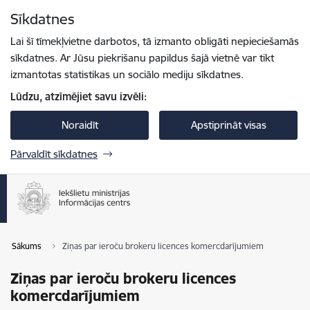
Pāriet uz lapas saturu
Sīkdatnes
Spied
lai meklētu
Enter
Lai šī tīmekļvietne darbotos, tā izmanto obligāti nepieciešamās
sīkdatnes. Ar Jūsu piekrišanu papildus šajā vietnē var tikt
izmantotas statistikas un sociālo mediju sīkdatnes.
Lūdzu, atzīmējiet savu izvēli:
Noraidīt
Apstiprināt visas
Pārvaldīt sīkdatnes
Sākums
Ziņas par ieroču brokeru licences komercdarījumiem
Ziņas par ieroču brokeru licences
komercdarījumiem