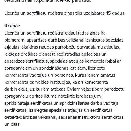
ceturtās daļas 13.punktā noteikto pārbaudi.
Licenču un sertifikātu reģistrā ziņas tiks uzglabātas 15 gadus.
Uzziņai:
Licenču un sertifikātu reģistrā iekļauj tādas ziņas kā,
piemēram, apsardzes darbības veikšanai izsniegtās speciālās
atļaujas, skaidras naudas pārrobežu pārvadājumu atļaujas,
iekšējās drošības dienesta reģistrācijas apliecības un
apsardzes sertifikātus, speciālās atļaujas komercdarbībai ar
sprāgstvielām un spridzināšanas ietaisēm, licencēto
komersantu vadītājus un personas, kuras ieņem amatus
komersantu pārvaldes institūcijās, kā arī komersanta
darbiniekus, uz kuriem attiecas Civilām vajadzībām paredzētu
sprāgstvielu aprites likumā noteiktie ierobežojumi,
spridzinātāja sertifikātus un spridzināšanas darbu vadītāja
sertifikātus, izsniegtās speciālās atļaujas un sertifikātus
detektīvdarbības veikšanai, šaušanas instruktoru sertifikātus
un citas.