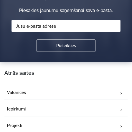
Piesakies jaunumu saņemšanai savā e-pastā.
Kājene
Ātrās saites
Vakances
Iepirkumi
Projekti