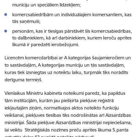
munīciju un speciāliem līdzekļiem;
komercsabiedrībām un individuālajiem komersantiem, kas
tās saņēmuši;
personām, kas ir tiesīgas pārstāvēt šīs komercsabiedrības,
to dalībniekiem, kā arī darbiniekiem, kuriem Ieroču aprites
likumā ir paredzēti ierobežojumi.
Licencēm komercdarbībai ar A kategorijas šaujamieročiem un
to sastāvdaļām, A kategorijas munīciju un tās sastāvdaļām,
kuras tiek izsniegtas uz noteiktu laiku, turpmāk tiks norādīts
derīguma termiņš.
Vienlaikus Ministru kabineta noteikumi paredz, ka papildus
tām institūcijām, kurām jau piešķirta piekļuve reģistrā
iekļautajām ziņām, normatīvajos aktos noteikto funkciju
veikšanai, piekļuves tiesības tiks nodrošinātas arī Aizsardzības
ministrijai. Šāda piekļuve Aizsardzības ministrijai nepieciešama,
lai veiktu Stratēģiskās nozīmes preču aprites likuma 5.panta