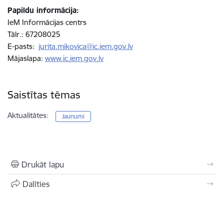
Papildu informācija:
IeM Informācijas centrs
Tālr.: 67208025
E-pasts:
jurita.mikovica@ic.iem.gov.lv
Mājaslapa:
www.ic.iem.gov.lv
Saistītas tēmas
Aktualitātes:
Jaunumi
Drukāt lapu
Dalīties