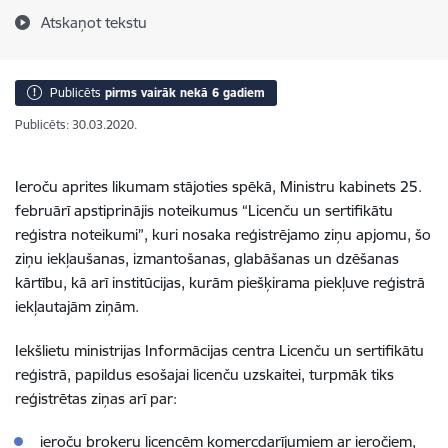
Atskaņot tekstu
Publicēts
pirms vairāk nekā 6 gadiem
Publicēts: 30.03.2020.
Ieroču aprites likumam stājoties spēkā, Ministru kabinets 25.
februārī apstiprinājis noteikumus “Licenču un sertifikātu
reģistra noteikumi”, kuri nosaka reģistrējamo ziņu apjomu, šo
ziņu iekļaušanas, izmantošanas, glabāšanas un dzēšanas
kārtību, kā arī institūcijas, kurām piešķirama piekļuve reģistrā
iekļautajām ziņām.
Iekšlietu ministrijas Informācijas centra Licenču un sertifikātu
reģistrā, papildus esošajai licenču uzskaitei, turpmāk tiks
reģistrētas ziņas arī par:
ieroču brokeru licencēm komercdarījumiem ar ieročiem,