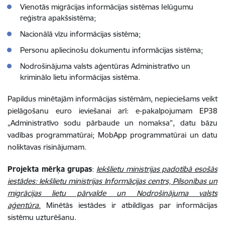
Vienotās migrācijas informācijas sistēmas Ielūgumu
reģistra apakšsistēma;
Nacionālā vīzu informācijas sistēma;
Personu apliecinošu dokumentu informācijas sistēma;
Nodrošinājuma valsts aģentūras Administratīvo un
kriminālo lietu informācijas sistēma.
Papildus minētajām informācijas sistēmām, nepieciešams veikt
pielāgošanu euro ieviešanai arī: e-pakalpojumam EP38
„Administratīvo sodu pārbaude un nomaksa”, datu bāzu
vadības programmatūrai; MobApp programmatūrai un datu
noliktavas risinājumam.
Projekta mērķa grupas
:
Iekšlietu ministrijas padotībā esošās
iestādes: Iekšlietu ministrijas Informācijas centrs, Pilsonības un
migrācijas lietu pārvalde un Nodrošinājuma valsts
aģentūra
.
Minētās iestādes ir atbildīgas par informācijas
sistēmu uzturēšanu.