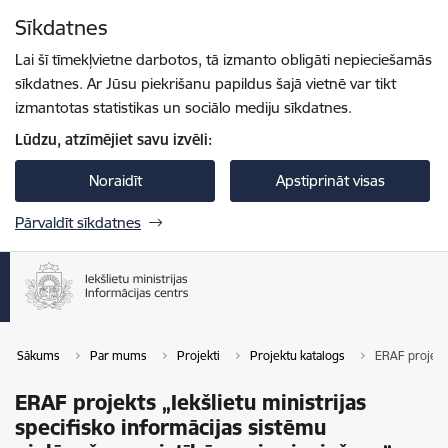
Pāriet uz lapas saturu
Sīkdatnes
Spied
lai meklētu
Enter
Lai šī tīmekļvietne darbotos, tā izmanto obligāti nepieciešamās
sīkdatnes. Ar Jūsu piekrišanu papildus šajā vietnē var tikt
izmantotas statistikas un sociālo mediju sīkdatnes.
Lūdzu, atzīmējiet savu izvēli:
Noraidīt
Apstiprināt visas
Pārvaldīt sīkdatnes
Sākums
Par mums
Projekti
Projektu katalogs
ERAF projekts
ERAF projekts „Iekšlietu ministrijas
specifisko informācijas sistēmu