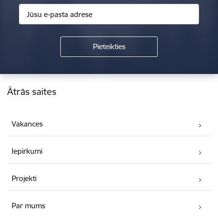
Kājene
Ātrās saites
Vakances
Iepirkumi
Projekti
Par mums