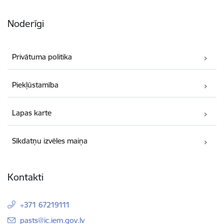
Noderīgi
Privātuma politika
Piekļūstamība
Lapas karte
Sīkdatņu izvēles maiņa
Kontakti
+371 67219111
E-pasts:
pasts@ic.iem.gov.lv