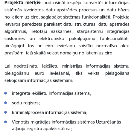
Projekta mērķis
: nodrošināt iespēju konvertēt informācijas
sistēmās izveidotos datu apstrādes procesus un datu bāzes
no latiem uz eiro, saglabājot sistēmas funkcionalitāti. Projekta
ietvaros paredzēts pārskatīt datu struktūras, datu apstrādes
algoritmus, lietotāju saskarnes, starpsistēmu integrācijas
saskarnes un elektronisko pakalpojumu funkcionalitāti,
pielāgojot tos ar eiro ieviešanu saistīto normatīvo aktu
prasībām, tajā skaitā veicot nomaiņu no latiem uz eiro.
Lai nodrošinātu Iekšlietu ministrijas informācijas sistēmu
pielāgošanu euro ieviešanai, tiks veikta pielāgošana
sekojošām informācijas sistēmām:
integrētā iekšlietu informācijas sistēma;
sodu reģistrs;
kriminālprocesa informācijas sistēma;
Vienotās migrācijas informācijas sistēmas Uzturēšanās
atļauju reģistra apakšsistēma;