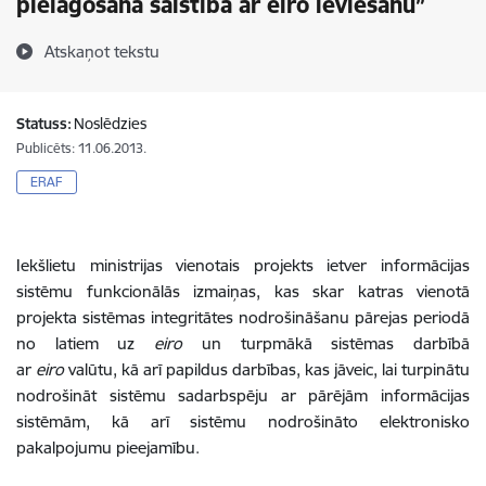
pielāgošana saistībā ar eiro ieviešanu”
Atskaņot tekstu
Statuss:
Noslēdzies
Publicēts: 11.06.2013.
ERAF
Iekšlietu ministrijas vienotais projekts ietver informācijas
sistēmu funkcionālās izmaiņas, kas skar katras vienotā
projekta sistēmas integritātes nodrošināšanu pārejas periodā
no latiem uz
eiro
un turpmākā sistēmas darbībā
ar
eiro
valūtu, kā arī papildus darbības, kas jāveic, lai turpinātu
nodrošināt sistēmu sadarbspēju ar pārējām informācijas
sistēmām, kā arī sistēmu nodrošināto elektronisko
pakalpojumu pieejamību.